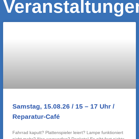
voller Wucht aus
WEITERLESEN »
Samstag, 22.08.26 / 10-13 Uhr /
SpiSpa am Womabru