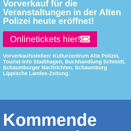
Donnerstag 20.08.26 / 19.30 Uhr /
Lesung
In dem Buch „Van Gogh hatte auch nur ein Ohr“ von
Beate Russmann und Sabine Gäbel-Auer geht es um
zwei Frauen Ende 50 und ihre Krisen, die ihnen im Leben
widerfahren sind. Ungefähr zur selben Zeit, in der Mitte
unseres Lebens, wurden wir ganz unvorbereitet und mit