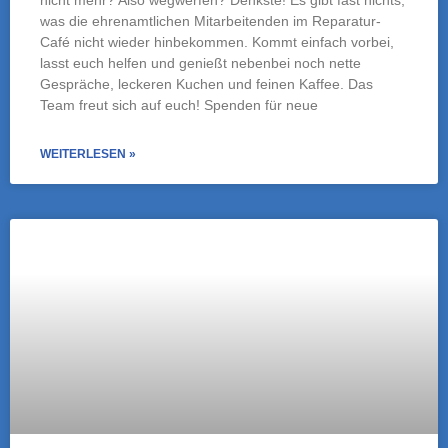
An diesem Vormittag laden die Stadthäger
Wochenmarkthändler*innen gemeinsam mit der Alten
Polizei zu einem besonderen Markttag voller Freude,
Kreativität und Begegnung ein.Rund um den
Marktbrunnen erwartet die Besucher*innen ein buntes
Mitmach-Programm für Klein und Groß: lustige Spiele und
kreative Bastelaktionen sorgen für gute Laune und viele
schöne Momente.Die Angebote werden
WEITERLESEN »