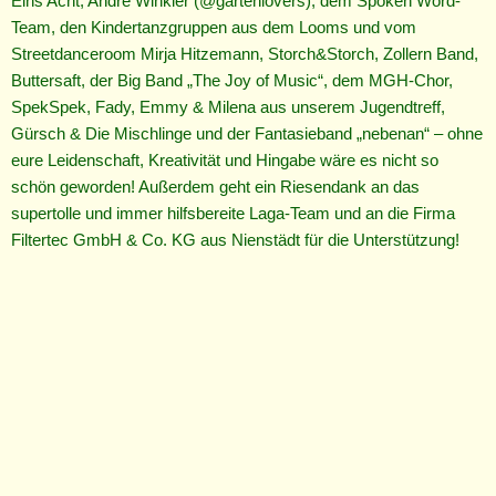
Eins Acht, André Winkler (@gartenlovers), dem Spoken Word-
Team, den Kindertanzgruppen aus dem Looms und vom
Streetdanceroom Mirja Hitzemann, Storch&Storch, Zollern Band,
Buttersaft, der Big Band „The Joy of Music“, dem MGH-Chor,
SpekSpek, Fady, Emmy & Milena aus unserem Jugendtreff,
Gürsch & Die Mischlinge und der Fantasieband „nebenan“ – ohne
eure Leidenschaft, Kreativität und Hingabe wäre es nicht so
schön geworden! Außerdem geht ein Riesendank an das
supertolle und immer hilfsbereite Laga-Team und an die Firma
Filtertec GmbH & Co. KG aus Nienstädt für die Unterstützung!