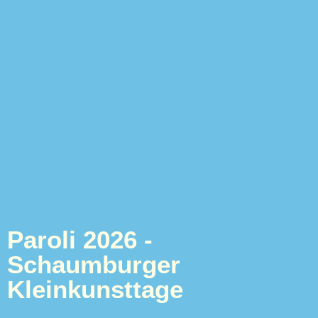
Samstag, 15.08.26 / 15 – 17 Uhr /
Reparatur-Café
Fahrrad kaputt? Plattenspieler leiert? Lampe funktioniert
nicht mehr? Also wegwerfen? Denkste! Es gibt fast nichts,
was die ehrenamtlichen Mitarbeitenden im Reparatur-
Café nicht wieder hinbekommen. Kommt einfach vorbei,
lasst euch helfen und genießt nebenbei noch nette
Gespräche, leckeren Kuchen und feinen Kaffee. Das
Team freut sich auf euch! Spenden für neue
WEITERLESEN »