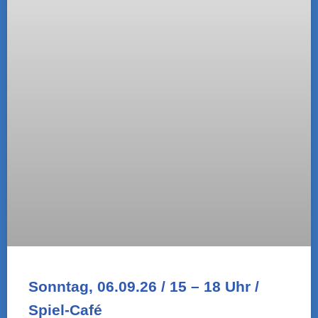
Instagram und freuen uns auf der folgenden
Pinnwand eine Übersicht und Eindrücke der
vergangenen Veranstaltungen präsentieren zu
können!
altepolizei
430
1.347
Die Alte Polizei. Seit 1990 das Kulturzentrum in Stadthagen und
Umgebung!
Alle Infos unter: www.altepolizei.de
@queeres.net_shg schaum
Wir freuen uns auf euch
...
@queeres.net_shg schaum
...
Wir freuen uns auf euch
26
0
26
0
40
1
40
1