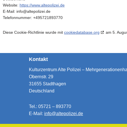
Website:
https://www.altepolizei.de
E-Mail:
info@
altepolizei.de
Telefonnummer: +495721893770
Diese Cookie-Richtlinie wurde mit
cookiedatabase.org
am 5. Augus
Kontakt
Kulturzentrum Alte Polizei – Mehrgenerationen
Obernstr. 29
31655 Stadthagen
Deutschland
Tel.: 05721 – 893770
E-Mail:
info@altepolizei.de