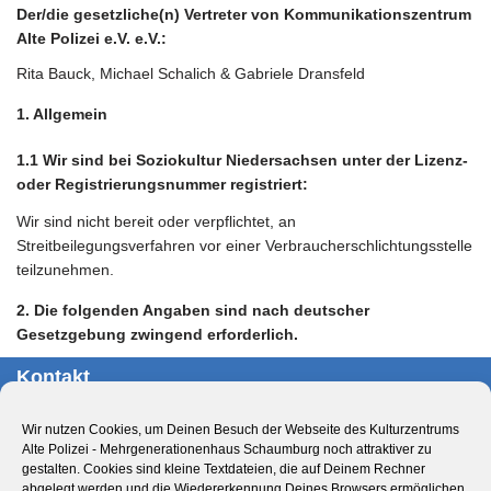
Der/die gesetzliche(n) Vertreter von Kommunikationszentrum
Alte Polizei e.V. e.V.:
Rita Bauck, Michael Schalich & Gabriele Dransfeld
1. Allgemein
1.1 Wir sind bei Soziokultur Niedersachsen unter der Lizenz-
oder Registrierungsnummer registriert:
Wir sind nicht bereit oder verpflichtet, an
Streitbeilegungsverfahren vor einer Verbraucherschlichtungsstelle
teilzunehmen.
2. Die folgenden Angaben sind nach deutscher
Gesetzgebung zwingend erforderlich.
Kontakt
Kulturzentrum Alte Polizei – Mehrgenerationenhaus
Wir nutzen Cookies, um Deinen Besuch der Webseite des Kulturzentrums
Schaumburg
Alte Polizei - Mehrgenerationenhaus Schaumburg noch attraktiver zu
Obernstr. 29
gestalten. Cookies sind kleine Textdateien, die auf Deinem Rechner
abgelegt werden und die Wiedererkennung Deines Browsers ermöglichen.