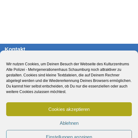
Kontakt
Kulturzentrum Alte Polizei – Mehrgenerationenhaus
Wir nutzen Cookies, um Deinen Besuch der Webseite des Kulturzentrums
Schaumburg
Alte Polizei - Mehrgenerationenhaus Schaumburg noch attraktiver zu
Obernstr. 29
gestalten. Cookies sind kleine Textdateien, die auf Deinem Rechner
abgelegt werden und die Wiedererkennung Deines Browsers ermöglichen.
31655 Stadthagen
Du kannst hier selbst entscheiden, ob Du nur die essenziellen oder auch
Deutschland
weitere Cookies zulassen möchtest.
Tel.: 05721 – 893770
Cookies akzeptieren
E-Mail:
info@altepolizei.de
Ablehnen
Impressum
Datenschutzerklärung
Cookie-Richtlinie (EU)
Einstellungen anzeigen