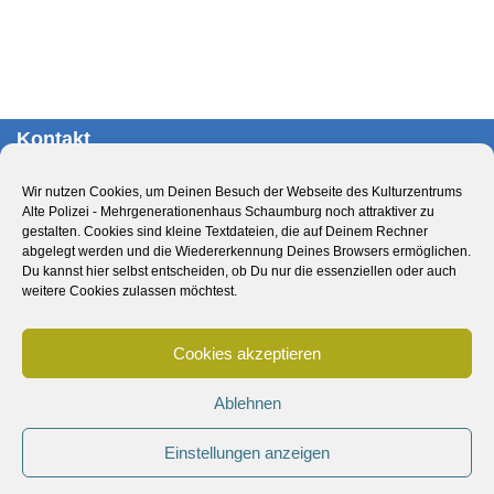
Kontakt
Kulturzentrum Alte Polizei – Mehrgenerationenhaus
Wir nutzen Cookies, um Deinen Besuch der Webseite des Kulturzentrums
Schaumburg
Alte Polizei - Mehrgenerationenhaus Schaumburg noch attraktiver zu
Obernstr. 29
gestalten. Cookies sind kleine Textdateien, die auf Deinem Rechner
abgelegt werden und die Wiedererkennung Deines Browsers ermöglichen.
31655 Stadthagen
Du kannst hier selbst entscheiden, ob Du nur die essenziellen oder auch
Deutschland
weitere Cookies zulassen möchtest.
Tel.: 05721 – 893770
Cookies akzeptieren
E-Mail:
info@altepolizei.de
Ablehnen
Impressum
Datenschutzerklärung
Cookie-Richtlinie (EU)
Einstellungen anzeigen
Design & Umsetzung: Feliks Oldewage auf Basis von
Neve
|