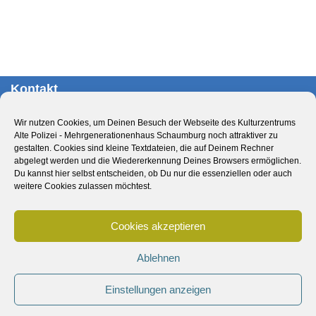
Kontakt
Kulturzentrum Alte Polizei – Mehrgenerationenhaus
Wir nutzen Cookies, um Deinen Besuch der Webseite des Kulturzentrums
Schaumburg
Alte Polizei - Mehrgenerationenhaus Schaumburg noch attraktiver zu
Obernstr. 29
gestalten. Cookies sind kleine Textdateien, die auf Deinem Rechner
abgelegt werden und die Wiedererkennung Deines Browsers ermöglichen.
31655 Stadthagen
Du kannst hier selbst entscheiden, ob Du nur die essenziellen oder auch
Deutschland
weitere Cookies zulassen möchtest.
Tel.: 05721 – 893770
Cookies akzeptieren
E-Mail:
info@altepolizei.de
Ablehnen
Impressum
Datenschutzerklärung
Cookie-Richtlinie (EU)
Einstellungen anzeigen
Design & Umsetzung: Feliks Oldewage auf Basis von
Neve
|