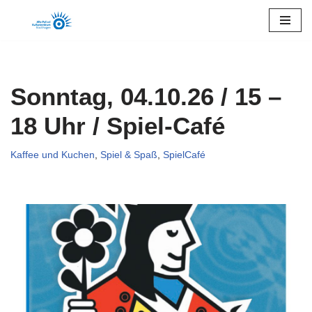
Zum
Inhalt
springen
Sonntag, 04.10.26 / 15 –
18 Uhr / Spiel-Café
Kaffee und Kuchen
,
Spiel & Spaß
,
SpielCafé