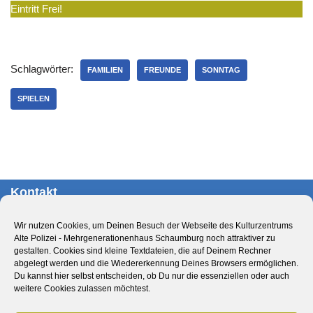
Eintritt Frei!
Schlagwörter:
FAMILIEN
FREUNDE
SONNTAG
SPIELEN
Kontakt
Kulturzentrum Alte Polizei – Mehrgenerationenhaus
Wir nutzen Cookies, um Deinen Besuch der Webseite des Kulturzentrums
Schaumburg
Alte Polizei - Mehrgenerationenhaus Schaumburg noch attraktiver zu
Obernstr. 29
gestalten. Cookies sind kleine Textdateien, die auf Deinem Rechner
abgelegt werden und die Wiedererkennung Deines Browsers ermöglichen.
31655 Stadthagen
Du kannst hier selbst entscheiden, ob Du nur die essenziellen oder auch
Deutschland
weitere Cookies zulassen möchtest.