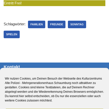
Eintritt Frei!
Schlagwörter:
FAMILIEN
FREUNDE
SONNTAG
SPIELEN
Kontakt
Kulturzentrum Alte Polizei – Mehrgenerationenhaus
Wir nutzen Cookies, um Deinen Besuch der Webseite des Kulturzentrums
Schaumburg
Alte Polizei - Mehrgenerationenhaus Schaumburg noch attraktiver zu
Obernstr. 29
gestalten. Cookies sind kleine Textdateien, die auf Deinem Rechner
abgelegt werden und die Wiedererkennung Deines Browsers ermöglichen.
31655 Stadthagen
Du kannst hier selbst entscheiden, ob Du nur die essenziellen oder auch
Deutschland
weitere Cookies zulassen möchtest.