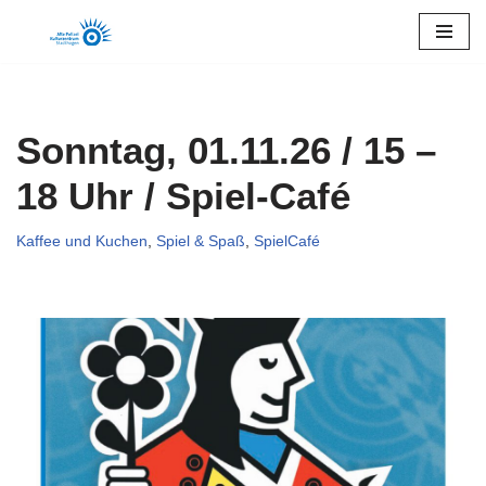
Zum
Inhalt
springen
Sonntag, 01.11.26 / 15 –
18 Uhr / Spiel-Café
Kaffee und Kuchen
,
Spiel & Spaß
,
SpielCafé