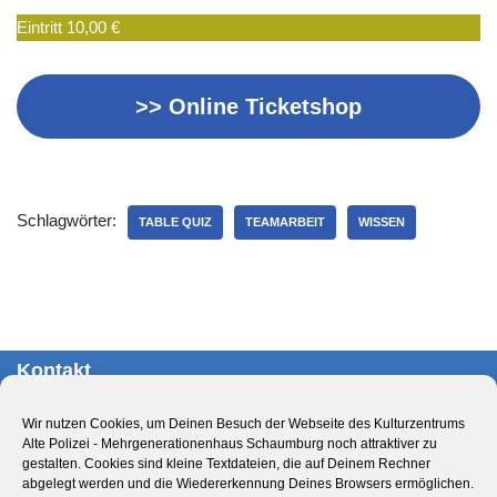
Eintritt 10,00 €
>> Online Ticketshop
Schlagwörter:
TABLE QUIZ
TEAMARBEIT
WISSEN
Kontakt
Kulturzentrum Alte Polizei – Mehrgenerationenhaus
Wir nutzen Cookies, um Deinen Besuch der Webseite des Kulturzentrums
Schaumburg
Alte Polizei - Mehrgenerationenhaus Schaumburg noch attraktiver zu
Obernstr. 29
gestalten. Cookies sind kleine Textdateien, die auf Deinem Rechner
abgelegt werden und die Wiedererkennung Deines Browsers ermöglichen.
31655 Stadthagen